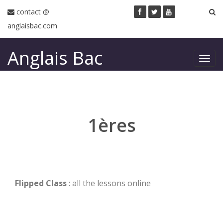
contact @
anglaisbac.com
Anglais Bac
Toggl
navig
1ères
Flipped Class
: all the lessons online