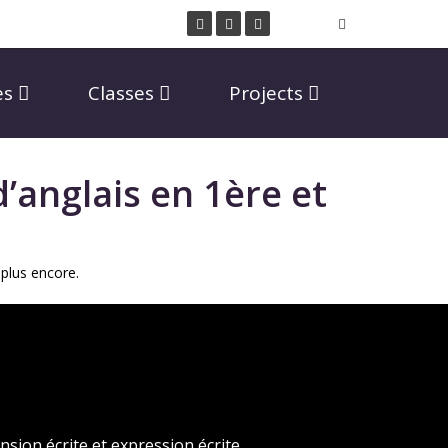
es
Classes
Projects
d’anglais en 1ère et
 plus encore.
sion écrite et expression écrite.