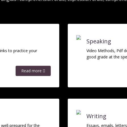
Speaking
nks to practice your
Video Methods, Pdf d
good grade at the sp
Read more
Writing
well-prepared for the
Essays, emails, letter