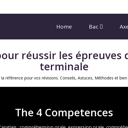
Home
Bac
Ax
pour réussir les épreuves 
terminale
 la référence pour vos révisions. Conseils, Astuces, Méthodes et bien
The 4 Competences
anglais : compréhension orale, expression orale, compréhen