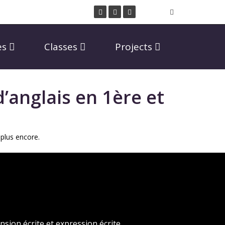
es
Classes
Projects
d’anglais en 1ère et
 plus encore.
sion écrite et expression écrite.