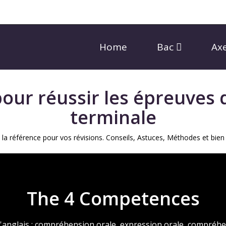
Home
Bac
Ax
pour réussir les épreuves 
terminale
 la référence pour vos révisions. Conseils, Astuces, Méthodes et bien
The 4 Competences
anglais : compréhension orale, expression orale, compréhen