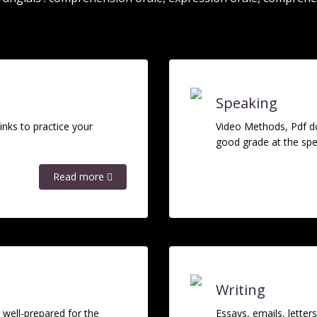
Speaking
nks to practice your
Video Methods, Pdf d
good grade at the sp
Read more
Writing
well-prepared for the
Essays, emails, letter