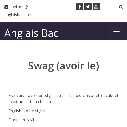
contact @
anglaisbac.com
Anglais Bac
Toggl
navig
Swag (avoir le)
Français : avoir du style, être à la fois classe et décalé et
avoir un certain charisme
English : to be stylish
Darija : m’styli