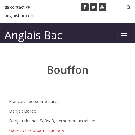
contact @
anglaisbac.com
Anglais Bac
Toggl
navig
Bouffon
Français : personne naïve
Darija : Balide
Darija urbaine : Sa3sa3, demdoum, mkelekh
Back to the urban dictionary