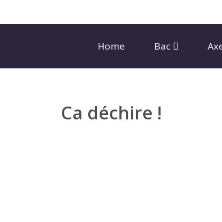
Home
Bac
Ax
Ca déchire !