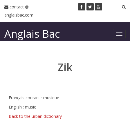
contact @
anglaisbac.com
Anglais Bac
Toggl
navig
Zik
Français courant : musique
English : music
Back to the urban dictionary